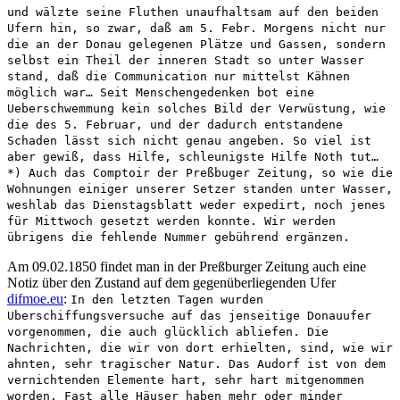
und wälzte seine Fluthen unaufhaltsam auf den beiden
Ufern hin, so zwar, daß am 5. Febr. Morgens nicht nur
die an der Donau gelegenen Plätze und Gassen, sondern
selbst ein Theil der inneren Stadt so unter Wasser
stand, daß die Communication nur mittelst Kähnen
möglich war… Seit Menschengedenken bot eine
Ueberschwemmung kein solches Bild der Verwüstung, wie
die des 5. Februar, und der dadurch entstandene
Schaden lässt sich nicht genau angeben. So viel ist
aber gewiß, dass Hilfe, schleunigste Hilfe Noth tut…
*) Auch das Comptoir der Preßbuger Zeitung, so wie die
Wohnungen einiger unserer Setzer standen unter Wasser,
weshlab das Dienstagsblatt weder expedirt, noch jenes
für Mittwoch gesetzt werden konnte. Wir werden
übrigens die fehlende Nummer gebührend ergänzen.
Am 09.02.1850 findet man in der Preßburger Zeitung auch eine
Notiz über den Zustand auf dem gegenüberliegenden Ufer
difmoe.eu
:
In den letzten Tagen wurden
Uberschiffungsversuche auf das jenseitige Donauufer
vorgenommen, die auch glücklich abliefen. Die
Nachrichten, die wir von dort erhielten, sind, wie wir
ahnten, sehr tragischer Natur. Das Audorf ist von dem
vernichtenden Elemente hart, sehr hart mitgenommen
worden. Fast alle Häuser haben mehr oder minder