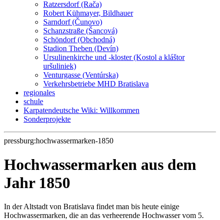
Ratzersdorf (Rača)
Robert Kühmayer, Bildhauer
Sarndorf (Čunovo)
Schanzstraße (Šancová)
Schöndorf (Obchodná)
Stadion Theben (Devín)
Ursulinenkirche und -kloster (Kostol a kláštor
uršuliniek)
Venturgasse (Ventúrska)
Verkehrsbetriebe MHD Bratislava
regionales
schule
Karpatendeutsche Wiki: Willkommen
Sonderprojekte
pressburg:hochwassermarken-1850
Hochwassermarken aus dem
Jahr 1850
In der Altstadt von Bratislava findet man bis heute einige
Hochwassermarken, die an das verheerende Hochwasser vom 5.