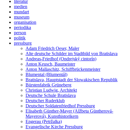
literatur
medien
mundart
museum
organisation
periodika
person
politik
pressburg
Adam Friedrich Oeser, Maler
Alte deutsche Schilder im Stadtbild von Bratislava
Andreas-Friedhof (Ondrejský cintorín)
Anton Keusch, Baumeister
Anton Mallaschitz, Schiffbrückenmeister
Blumental (Blumentál)
Bratislava, Hauptstadt der Slowakischen Republik
Bürstenfabrik Grüneberg
Christian Ludwig, Architekt
Deutsche Schule Bratislava
Deutscher Ruderklub
Deutscher Soldatenfriedhof Pressburg
Elisabeth Günther-Mayer (Alžbeta Güntherová-
Mayerová), Kunsthistorikern
Engerau (Petržalka)
Evangelische Kirche Pressburg