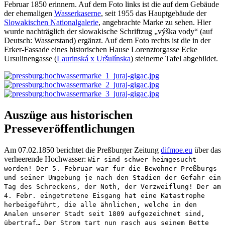
Februar 1850 erinnern. Auf dem Foto links ist die auf dem Gebäude
der ehemaligen
Wasserkaserne
, seit 1955 das Hauptgebäude der
Slowakischen Nationalgalerie
, angebrachte Marke zu sehen. Hier
wurde nachträglich der slowakische Schriftzug „výška vody“ (auf
Deutsch: Wasserstand) ergänzt. Auf dem Foto rechts ist die in der
Erker-Fassade eines historischen Hause Lorenztorgasse Ecke
Ursulinengasse (
Laurinská x Uršulínska
) steinerne Tafel abgebildet.
Auszüge aus historischen
Presseveröffentlichungen
Am 07.02.1850 berichtet die Preßburger Zeitung
difmoe.eu
über das
verheerende Hochwasser:
Wir sind schwer heimgesucht
worden! Der 5. Februar war für die Bewohner Preßburgs
und seiner Umgebung je nach den Stadien der Gefahr ein
Tag des Schreckens, der Noth, der Verzweiflung! Der am
4. Febr. eingetretene Eisgang hat eine Katastrophe
herbeigeführt, die alle ähnlichen, welche in den
Analen unserer Stadt seit 1809 aufgezeichnet sind,
übertraf… Der Strom tart nun rasch aus seinem Bette