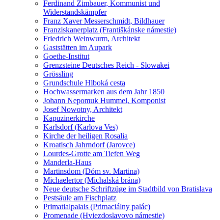
Ferdinand Zimbauer, Kommunist und
Widerstandskämpfer
Franz Xaver Messerschmidt, Bildhauer
Franziskanerplatz (Františkánske námestie)
Friedrich Weinwurm, Architekt
Gaststätten im Aupark
Goethe-Institut
Grenzsteine Deutsches Reich - Slowakei
Grössling
Grundschule Hlboká cesta
Hochwassermarken aus dem Jahr 1850
Johann Nepomuk Hummel, Komponist
Josef Nowotny, Architekt
Kapuzinerkirche
Karlsdorf (Karlova Ves)
Kirche der heiligen Rosalia
Kroatisch Jahrndorf (Jarovce)
Lourdes-Grotte am Tiefen Weg
Manderla-Haus
Martinsdom (Dóm sv. Martina)
Michaelertor (Michalská brána)
Neue deutsche Schriftzüge im Stadtbild von Bratislava
Pestsäule am Fischplatz
Primatialpalais (Primaciálny palác)
Promenade (Hviezdoslavovo námestie)