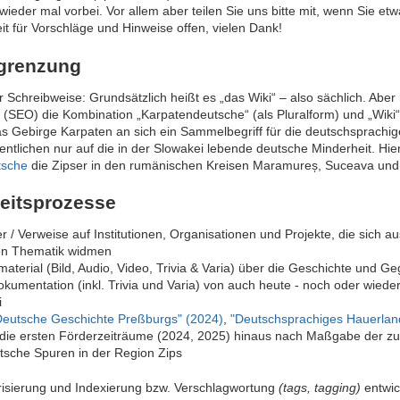
ieder mal vorbei. Vor allem aber teilen Sie uns bitte mit, wenn Sie e
eit für Vorschläge und Hinweise offen, vielen Dank!
bgrenzung
 Schreibweise: Grundsätzlich heißt es „das Wiki“ – also sächlich. Aber
(SEO) die Kombination „Karpatendeutsche“ (als Pluralform) und „Wiki“ 
das Gebirge Karpaten an sich ein Sammelbegriff für die deutschsprachi
sentlichen nur auf die in der Slowakei lebende deutsche Minderheit. Hi
tsche
die Zipser in den rumänischen Kreisen Maramureș, Suceava und 
beitsprozesse
 / Verweise auf Institutionen, Organisationen und Projekte, die sich au
en Thematik widmen
aterial (Bild, Audio, Video, Trivia & Varia) über die Geschichte und G
umentation (inkl. Trivia und Varia) von auch heute - noch oder wiede
i
Deutsche Geschichte Preßburgs" (2024)
,
"Deutschsprachiges Hauerlan
die ersten Förderzeiträume (2024, 2025) hinaus nach Maßgabe der zur
tsche Spuren in der Region Zips
risierung und Indexierung bzw. Verschlagwortung
(tags, tagging)
entwic