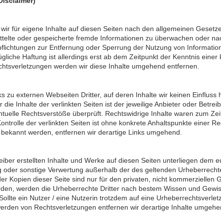
isclaimer)
 wir für eigene Inhalte auf diesen Seiten nach den allgemeinen Gesetzen
rmittelte oder gespeicherte fremde Informationen zu überwachen oder na
rpflichtungen zur Entfernung oder Sperrung der Nutzung von Informati
ügliche Haftung ist allerdings erst ab dem Zeitpunkt der Kenntnis ein
htsverletzungen werden wir diese Inhalte umgehend entfernen.
s zu externen Webseiten Dritter, auf deren Inhalte wir keinen Einfluss
ie Inhalte der verlinkten Seiten ist der jeweilige Anbieter oder Betrei
tuelle Rechtsverstöße überprüft. Rechtswidrige Inhalte waren zum Zeit
ontrolle der verlinkten Seiten ist ohne konkrete Anhaltspunkte einer Re
bekannt werden, entfernen wir derartige Links umgehend.
eiber erstellten Inhalte und Werke auf diesen Seiten unterliegen dem e
g oder sonstige Verwertung außerhalb der des geltenden Urheberrechte
er Kopien dieser Seite sind nur für den privaten, nicht kommerziellen Ge
urden, werden die Urheberrechte Dritter nach bestem Wissen und Gewis
Sollte ein Nutzer / eine Nutzerin trotzdem auf eine Urheberrechtsverl
erden von Rechtsverletzungen entfernen wir derartige Inhalte umgehe