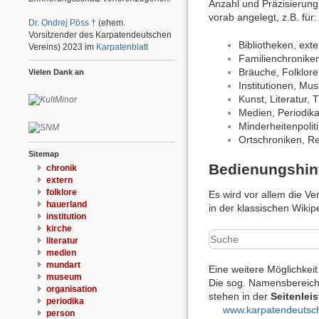
Anzahl und Präzisierung 
vorab angelegt, z.B. für:
Dr. Ondrej Pöss †
(ehem.
Vorsitzender des Karpatendeutschen
Bibliotheken, ex
Vereins) 2023 im
Karpatenblatt
Familienchronik
Bräuche, Folklor
Vielen Dank an
Institutionen, Mu
Kunst, Literatur, 
Medien, Periodika
Minderheitenpolitik
Ortschroniken, R
Sitemap
Bedienungshin
chronik
extern
folklore
Es wird vor allem die 
hauerland
in der klassischen Wiki
institution
kirche
literatur
medien
mundart
Eine weitere Möglichkeit
museum
Die sog. Namensbereiche
organisation
stehen in der
Seitenleis
periodika
www.karpatendeutsc
person