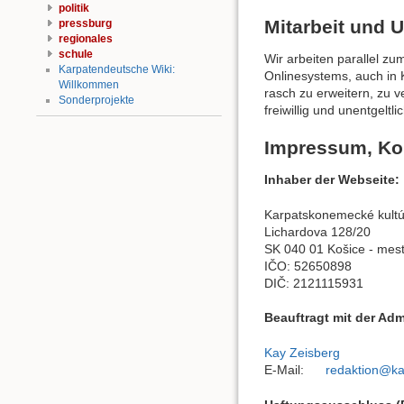
politik
Mitarbeit und 
pressburg
regionales
schule
Wir arbeiten parallel z
Karpatendeutsche Wiki:
Onlinesystems, auch in 
Willkommen
rasch zu erweitern, zu v
Sonderprojekte
freiwillig und unentgeltl
Impressum, Ko
Inhaber der Webseite:
Karpatskonemecké kultú
Lichardova 128/20
SK 040 01 Košice - mes
IČO: 52650898
DIČ: 2121115931
Beauftragt mit der Adm
Kay Zeisberg
E-Mail:
redaktion@ka