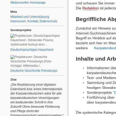
Metzenseifen Homepage
und schauen Sie immer w
Die
Redaktion
ist jederz
Meta
Mitarbeit und Unterstützung
Begriffliche A
Impressum, Kontakt, Datenschutz
Zunächst ein Hinweis zur
Sonderprojekte
Internet-Suchmaschinen 
Begriff im Hinblick auf 
bezieht sich hier im We
weitere
Karpatendeu
Deutschsprachiges Hauerland
Inhalte und Ar
Informationen über
Deutsche Geschichte Pressburgs
karpatendeutsch
Text- und Medienm
Zitat
Sammlung und Dok
„Die Realisierung einer digitalen
heutigen Slowake
Datenbank bzw. eines Internetportals
Sonderprojekte
"
der Karpatendeutschen wäre für alle
Fortführung über 
karpatendeutschen Vereinigungen
über karpatendeu
ein bedeutender Schritt in ihre
Zukunft! Ohne bewusste Förderung
und Pflege droht der
Die systemische Katego
Erinnerungsschatz verlorenzugehen.“