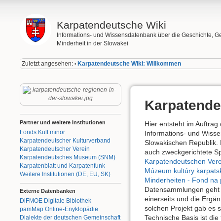
Karpatendeutsche Wiki
Informations- und Wissensdatenbank über die Geschichte, G
Minderheit in der Slowakei
Zuletzt angesehen:
Karpatendeutsche Wiki: Willkommen
•
Karpatende
Partner und weitere Institutionen
Hier entsteht im Auftrag
Fonds Kult minor
Informations- und Wisse
Karpatendeutscher Kulturverband
Slowakischen Republik. F
Karpatendeutscher Verein
auch zweckgerichtete S
Karpatendeutsches Museum (SNM)
Karpatendeutschen Vere
Karpatenblatt und Karpatenfunk
Múzeum kultúry karpat
Weitere Institutionen (DE, EU, SK)
Minderheiten - Fond na
Datensammlungen geht es
Externe Datenbanken
einerseits und die Ergä
DiFMOE Digitale Biblothek
solchen Projekt gab es s
pamMap Online-Enyklopädie
Technische Basis ist die
Dialekte der deutschen Gemeinschaft