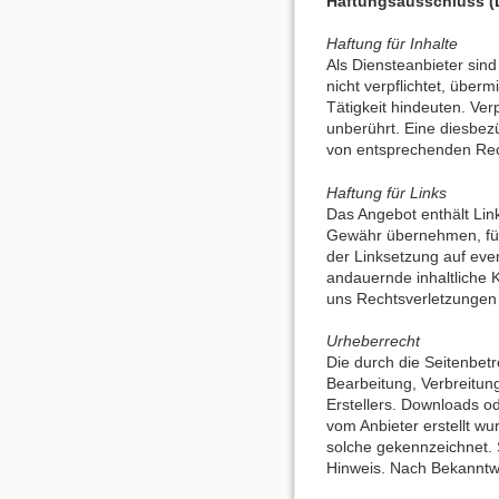
Haftungsausschluss (D
Haftung für Inhalte
Als Diensteanbieter sind
nicht verpflichtet, übe
Tätigkeit hindeuten. Ve
unberührt. Eine diesbez
von entsprechenden Rec
Haftung für Links
Das Angebot enthält Link
Gewähr übernehmen, für d
der Linksetzung auf even
andauernde inhaltliche K
uns Rechtsverletzungen 
Urheberrecht
Die durch die Seitenbetr
Bearbeitung, Verbreitun
Erstellers. Downloads od
vom Anbieter erstellt w
solche gekennzeichnet. 
Hinweis. Nach Bekanntw