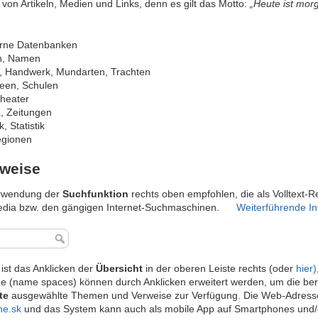
von Artikeln, Medien und Links, denn es gilt das Motto:
„Heute ist mo
terne Datenbanken
en, Namen
e, Handwerk, Mundarten, Trachten
seen, Schulen
Theater
, Zeitungen
, Statistik
egionen
weise
Verwendung der
Suchfunktion
rechts oben empfohlen, die als Volltext-R
pedia bzw. den gängigen Internet-Suchmaschinen.
Weiterführende In
 ist das Anklicken der
Übersicht
in der oberen Leiste rechts (oder
hier)
 (name spaces) können durch Anklicken erweitert werden, um die berei
te
ausgewählte Themen und Verweise zur Verfügung. Die Web-Adresse
he.sk
und das System kann auch als mobile App auf Smartphones und/ode