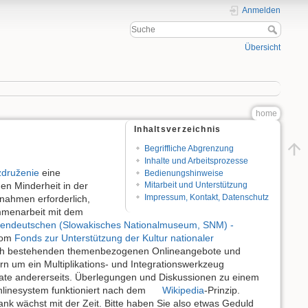
Anmelden
Übersicht
home
Inhaltsverzeichnis
Begriffliche Abgrenzung
Inhalte und Arbeitsprozesse
združenie
eine
Bedienungshinweise
en Minderheit in der
Mitarbeit und Unterstützung
Impressum, Kontakt, Datenschutz
ßnahmen erforderlich,
mmenarbeit mit dem
tendeutschen (Slowakisches Nationalmuseum, SNM) -
 vom
Fonds zur Unterstützung der Kultur nationaler
reich bestehenden themenbezogenen Onlineangebote und
n um ein Multiplikations- und Integrationswerkzeug
lisate andererseits. Überlegungen und Diskussionen zu einem
 Onlinesystem funktioniert nach dem
Wikipedia
-Prinzip.
ank wächst mit der Zeit. Bitte haben Sie also etwas Geduld