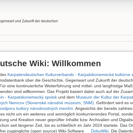
egenwart und Zukunft der deutschen
utsche Wiki: Willkommen
 des
Karpatendeutschen Kulturverbands - Karpatskonemecké kultúrne 
nsdatenbank über die Geschichte, Gegenwart und Zukunft der deutsch
ür eine kontinuierliche Weiterführung sind mittel- und langfristige Ma
penden sind willkommen. Das Projekt basiert dabei auch auf der Zusa
in - Karpatskonemecký spolok
und dem
Museum der Kultur der Karpa
ských Nemcov (Slovenské národné múzeum, SNM)
. Gefördert wird es
 podporu kultúry národnostných menšín
. Angesichts der bereits zahl
 nicht um ein weiteres und womöglich konkurrierendes Portal, sonder
nzung und Kreation neuer geprüfter Inhalte bzw. Archivalien und Digia
chon seit längerer Zeit, bis es schließlich im Jahr 2024 startete. Das
 frei zugängliche (open source) Wiki-Software
DokuWiki
. Die Datenb