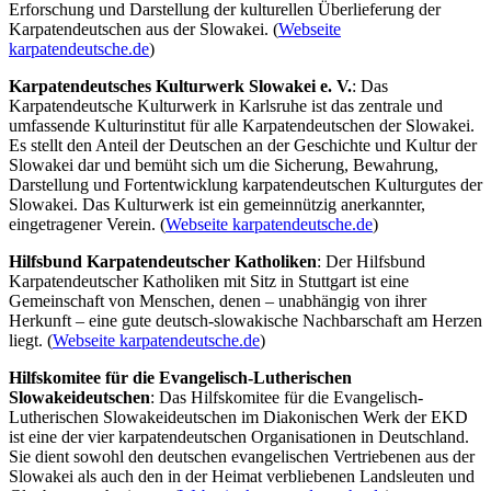
Erforschung und Darstellung der kulturellen Überlieferung der
Karpatendeutschen aus der Slowakei. (
Webseite
karpatendeutsche.de
)
Karpatendeutsches Kulturwerk Slowakei e. V.
: Das
Karpatendeutsche Kulturwerk in Karlsruhe ist das zentrale und
umfassende Kulturinstitut für alle Karpatendeutschen der Slowakei.
Es stellt den Anteil der Deutschen an der Geschichte und Kultur der
Slowakei dar und bemüht sich um die Sicherung, Bewahrung,
Darstellung und Fortentwicklung karpatendeutschen Kulturgutes der
Slowakei. Das Kulturwerk ist ein gemeinnützig anerkannter,
eingetragener Verein. (
Webseite karpatendeutsche.de
)
Hilfsbund Karpatendeutscher Katholiken
: Der Hilfsbund
Karpatendeutscher Katholiken mit Sitz in Stuttgart ist eine
Gemeinschaft von Menschen, denen – unabhängig von ihrer
Herkunft – eine gute deutsch-slowakische Nachbarschaft am Herzen
liegt. (
Webseite karpatendeutsche.de
)
Hilfskomitee für die Evangelisch-Lutherischen
Slowakeideutschen
: Das Hilfskomitee für die Evangelisch-
Lutherischen Slowakeideutschen im Diakonischen Werk der EKD
ist eine der vier karpatendeutschen Organisationen in Deutschland.
Sie dient sowohl den deutschen evangelischen Vertriebenen aus der
Slowakei als auch den in der Heimat verbliebenen Landsleuten und