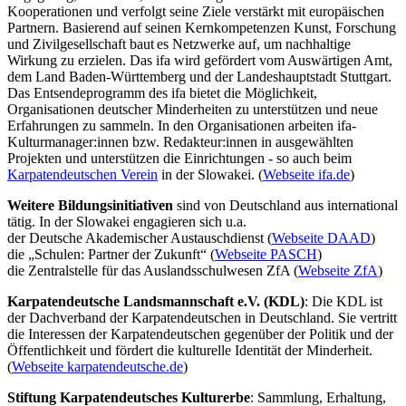
Kooperationen und verfolgt seine Ziele verstärkt mit europäischen
Partnern. Basierend auf seinen Kernkompetenzen Kunst, Forschung
und Zivilgesellschaft baut es Netzwerke auf, um nachhaltige
Wirkung zu erzielen. Das ifa wird gefördert vom Auswärtigen Amt,
dem Land Baden-Württemberg und der Landeshauptstadt Stuttgart.
Das Entsendeprogramm des ifa bietet die Möglichkeit,
Organisationen deutscher Minderheiten zu unterstützen und neue
Erfahrungen zu sammeln. In den Organisationen arbeiten ifa-
Kulturmanager:innen bzw. Redakteur:innen in ausgewählten
Projekten und unterstützen die Einrichtungen - so auch beim
Karpatendeutschen Verein
in der Slowakei. (
Webseite ifa.de
)
Weitere Bildungsinitiativen
sind von Deutschland aus international
tätig. In der Slowakei engagieren sich u.a.
der Deutsche Akademischer Austauschdienst (
Webseite DAAD
)
die „Schulen: Partner der Zukunft“ (
Webseite PASCH
)
die Zentralstelle für das Auslandsschulwesen ZfA (
Webseite ZfA
)
Karpatendeutsche Landsmannschaft e.V. (KDL)
: Die KDL ist
der Dachverband der Karpatendeutschen in Deutschland. Sie vertritt
die Interessen der Karpatendeutschen gegenüber der Politik und der
Öffentlichkeit und fördert die kulturelle Identität der Minderheit.
(
Webseite karpatendeutsche.de
)
Stiftung Karpatendeutsches Kulturerbe
: Sammlung, Erhaltung,