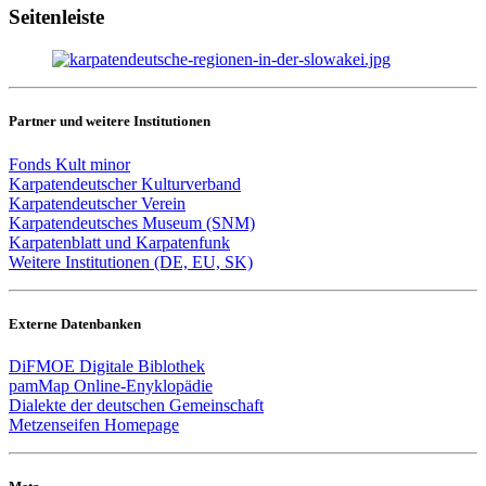
Seitenleiste
Partner und weitere Institutionen
Fonds Kult minor
Karpatendeutscher Kulturverband
Karpatendeutscher Verein
Karpatendeutsches Museum (SNM)
Karpatenblatt und Karpatenfunk
Weitere Institutionen (DE, EU, SK)
Externe Datenbanken
DiFMOE Digitale Biblothek
pamMap Online-Enyklopädie
Dialekte der deutschen Gemeinschaft
Metzenseifen Homepage