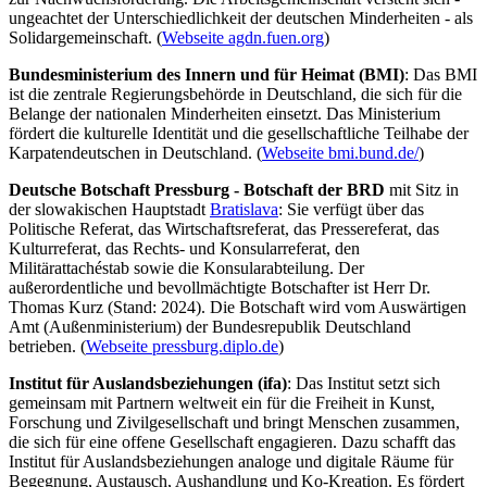
ungeachtet der Unterschiedlichkeit der deutschen Minderheiten - als
Solidargemeinschaft. (
Webseite agdn.fuen.org
)
Bundesministerium des Innern und für Heimat (BMI)
: Das BMI
ist die zentrale Regierungsbehörde in Deutschland, die sich für die
Belange der nationalen Minderheiten einsetzt. Das Ministerium
fördert die kulturelle Identität und die gesellschaftliche Teilhabe der
Karpatendeutschen in Deutschland. (
Webseite bmi.bund.de/
)
Deutsche Botschaft Pressburg - Botschaft der BRD
mit Sitz in
der slowakischen Hauptstadt
Bratislava
: Sie verfügt über das
Politische Referat, das Wirtschaftsreferat, das Pressereferat, das
Kulturreferat, das Rechts- und Konsularreferat, den
Militärattachéstab sowie die Konsularabteilung. Der
außerordentliche und bevollmächtigte Botschafter ist Herr Dr.
Thomas Kurz (Stand: 2024). Die Botschaft wird vom Auswärtigen
Amt (Außenministerium) der Bundesrepublik Deutschland
betrieben. (
Webseite pressburg.diplo.de
)
Institut für Auslandsbeziehungen (ifa)
: Das Institut setzt sich
gemeinsam mit Partnern weltweit ein für die Freiheit in Kunst,
Forschung und Zivilgesellschaft und bringt Menschen zusammen,
die sich für eine offene Gesellschaft engagieren. Dazu schafft das
Institut für Auslandsbeziehungen analoge und digitale Räume für
Begegnung, Austausch, Aushandlung und Ko-Kreation. Es fördert