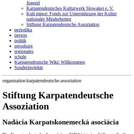
Jugend
Karpatendeutsches Kulturwerk Slowakei e. V.
Kult minor: Fonds zur Unterstützung der Kultur
nationaler Minderheiten
Stiftung Karpatendeutsche Assoziation
periodika
person
politik
pressburg
regionales
schule
Karpatendeutsche Wiki: Willkommen
Sonderprojekte
organisation:karpatendeutsche-assoziation
Stiftung Karpatendeutsche
Assoziation
Nadácia Karpatskonemecká asociácia