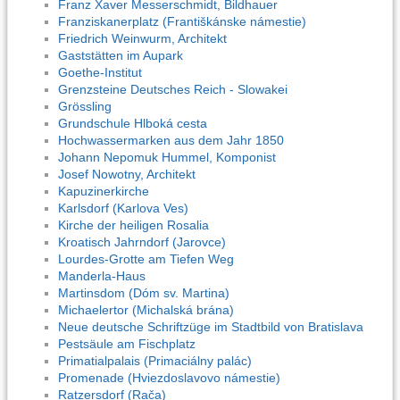
Franz Xaver Messerschmidt, Bildhauer
Franziskanerplatz (Františkánske námestie)
Friedrich Weinwurm, Architekt
Gaststätten im Aupark
Goethe-Institut
Grenzsteine Deutsches Reich - Slowakei
Grössling
Grundschule Hlboká cesta
Hochwassermarken aus dem Jahr 1850
Johann Nepomuk Hummel, Komponist
Josef Nowotny, Architekt
Kapuzinerkirche
Karlsdorf (Karlova Ves)
Kirche der heiligen Rosalia
Kroatisch Jahrndorf (Jarovce)
Lourdes-Grotte am Tiefen Weg
Manderla-Haus
Martinsdom (Dóm sv. Martina)
Michaelertor (Michalská brána)
Neue deutsche Schriftzüge im Stadtbild von Bratislava
Pestsäule am Fischplatz
Primatialpalais (Primaciálny palác)
Promenade (Hviezdoslavovo námestie)
Ratzersdorf (Rača)