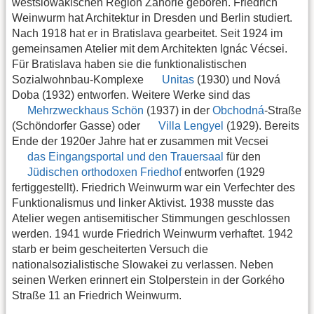
westslowakischen Region Záhorie geboren. Friedrich
Weinwurm hat Architektur in Dresden und Berlin studiert.
Nach 1918 hat er in Bratislava gearbeitet. Seit 1924 im
gemeinsamen Atelier mit dem Architekten Ignác Vécsei.
Für Bratislava haben sie die funktionalistischen
Sozialwohnbau-Komplexe
Unitas
(1930) und Nová
Doba (1932) entworfen. Weitere Werke sind das
Mehrzweckhaus Schön
(1937) in der
Obchodná
-Straße
(Schöndorfer Gasse) oder
Villa Lengyel
(1929). Bereits
Ende der 1920er Jahre hat er zusammen mit Vecsei
das Eingangsportal und den Trauersaal
für den
Jüdischen orthodoxen Friedhof
entworfen (1929
fertiggestellt). Friedrich Weinwurm war ein Verfechter des
Funktionalismus und linker Aktivist. 1938 musste das
Atelier wegen antisemitischer Stimmungen geschlossen
werden. 1941 wurde Friedrich Weinwurm verhaftet. 1942
starb er beim gescheiterten Versuch die
nationalsozialistische Slowakei zu verlassen. Neben
seinen Werken erinnert ein Stolperstein in der Gorkého
Straße 11 an Friedrich Weinwurm.