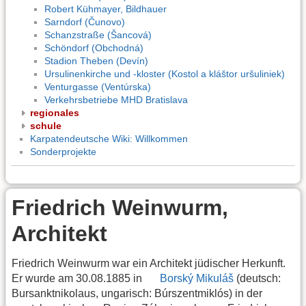
Robert Kühmayer, Bildhauer
Sarndorf (Čunovo)
Schanzstraße (Šancová)
Schöndorf (Obchodná)
Stadion Theben (Devín)
Ursulinenkirche und -kloster (Kostol a kláštor uršuliniek)
Venturgasse (Ventúrska)
Verkehrsbetriebe MHD Bratislava
regionales
schule
Karpatendeutsche Wiki: Willkommen
Sonderprojekte
Friedrich Weinwurm,
Architekt
Friedrich Weinwurm war ein Architekt jüdischer Herkunft.
Er wurde am 30.08.1885 in
Borský Mikuláš
(deutsch:
Bursanktnikolaus, ungarisch: Búrszentmiklós) in der