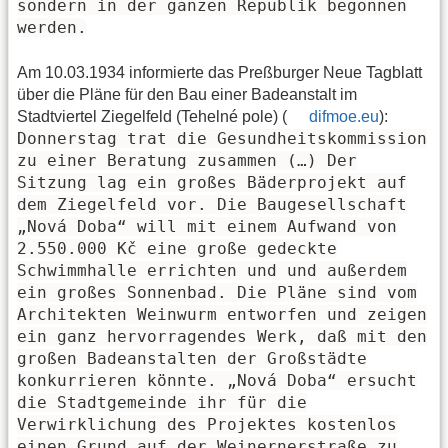
sondern in der ganzen Republik begonnen
werden.
Am 10.03.1934 informierte das Preßburger Neue Tagblatt
über die Pläne für den Bau einer Badeanstalt im
Stadtviertel Ziegelfeld (Tehelné pole) (
difmoe.eu
):
Donnerstag trat die Gesundheitskommission
zu einer Beratung zusammen (…) Der
Sitzung lag ein großes Bäderprojekt auf
dem Ziegelfeld vor. Die Baugesellschaft
„Nová Doba“ will mit einem Aufwand von
2.550.000 Kč eine große gedeckte
Schwimmhalle errichten und und außerdem
ein großes Sonnenbad. Die Pläne sind vom
Architekten Weinwurm entworfen und zeigen
ein ganz hervorragendes Werk, daß mit den
großen Badeanstalten der Großstädte
konkurrieren könnte. „Nová Doba“ ersucht
die Stadtgemeinde ihr für die
Verwirklichung des Projektes kostenlos
einen Grund auf der Weinernerstraße zu