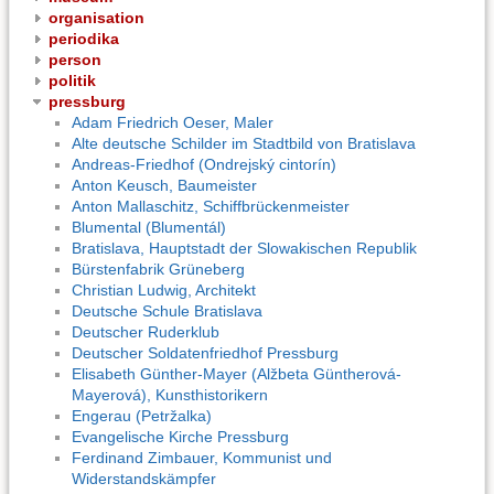
organisation
periodika
person
politik
pressburg
Adam Friedrich Oeser, Maler
Alte deutsche Schilder im Stadtbild von Bratislava
Andreas-Friedhof (Ondrejský cintorín)
Anton Keusch, Baumeister
Anton Mallaschitz, Schiffbrückenmeister
Blumental (Blumentál)
Bratislava, Hauptstadt der Slowakischen Republik
Bürstenfabrik Grüneberg
Christian Ludwig, Architekt
Deutsche Schule Bratislava
Deutscher Ruderklub
Deutscher Soldatenfriedhof Pressburg
Elisabeth Günther-Mayer (Alžbeta Güntherová-
Mayerová), Kunsthistorikern
Engerau (Petržalka)
Evangelische Kirche Pressburg
Ferdinand Zimbauer, Kommunist und
Widerstandskämpfer